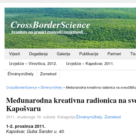
CrossBorderScience
Avanture na granici znanosti i umjetnosti…
Vijesti
Događanja
Galerija
Publikacije
Partneri
Ti
Izvješće – Virovitica, 2012.
Izvješće – Kapošvar, 2011.
Élményműhely
Zometool
CrossBorderScience
»
Élményműhely
»
Međunarodna kreativna radionica na sveučilišt
Međunarodna kreativna radionica na sve
Kapošvaru
2011. studenoga 19. subota- Kategorija:
Élményműhely
,
Zometool
1-2. prosinca 2011.
Kapošvar, Guba Šandor u. 40.