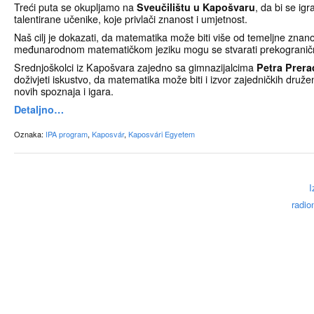
Treći puta se okupljamo na
Sveučilištu u Kapošvaru
, da bi se igr
talentirane učenike, koje privlači znanost i umjetnost.
Naš cilj je dokazati, da matematika može biti više od temeljne znano
međunarodnom matematičkom jeziku mogu se stvarati prekogranič
Srednjoškolci iz Kapošvara zajedno sa gimnazijalcima
Petra Prera
doživjeti iskustvo, da matematika može biti i izvor zajedničkih druže
novih spoznaja i igara.
Detaljno…
Oznaka:
IPA program
,
Kaposvár
,
Kaposvári Egyetem
I
radio