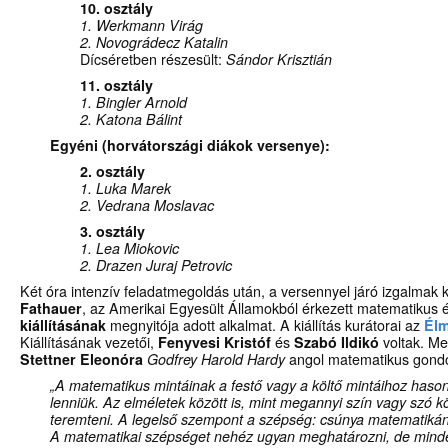
10. osztály
1. Werkmann Virág
2. Novográdecz Katalin
Dícséretben részesült:
Sándor Krisztián
11. osztály
1. Bingler Arnold
2. Katona Bálint
Egyéni (horvátországi diákok versenye):
2. osztály
1. Luka Marek
2. Vedrana Moslavac
3. osztály
1. Lea Miokovic
2. Drazen Juraj Petrovic
Két óra intenzív feladatmegoldás után, a versennyel járó izgalmak
Fathauer
, az Amerikai Egyesült Államokból érkezett matematikus 
kiállításának
megnyitója adott alkalmat. A kiállítás kurátorai az
Él
Kiállításának vezetői,
Fenyvesi Kristóf
és
Szabó Ildikó
voltak. M
Stettner Eleonóra
Godfrey Harold Hardy
angol matematikus gondola
„A matematikus mintáinak a festő vagy a költő mintáihoz haso
lenniük. Az elméletek között is, mint megannyi szín vagy szó kö
teremteni. A legelső szempont a szépség: csúnya matematikán
A matematikai szépséget nehéz ugyan meghatározni, de mind