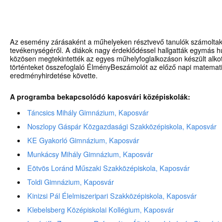
Az esemény zárásaként a műhelyeken résztvevő tanulók számoltak
tevékenységéről. A diákok nagy érdeklődéssel hallgatták egymás 
közösen megtekintették az egyes műhelyfoglalkozáson készült alko
történteket összefoglaló ÉlményBeszámolót az előző napi matemat
eredményhirdetése követte.
A programba bekapcsolódó kaposvári középiskolák:
Táncsics Mihály Gimnázium, Kaposvár
Noszlopy Gáspár Közgazdasági Szakközépiskola, Kaposvár
KE Gyakorló Gimnázium, Kaposvár
Munkácsy Mihály Gimnázium, Kaposvár
Eötvös Loránd Műszaki Szakközépiskola, Kaposvár
Toldi Gimnázium, Kaposvár
Kinizsi Pál Élelmiszeripari Szakközépiskola, Kaposvár
Klebelsberg Középiskolai Kollégium, Kaposvár