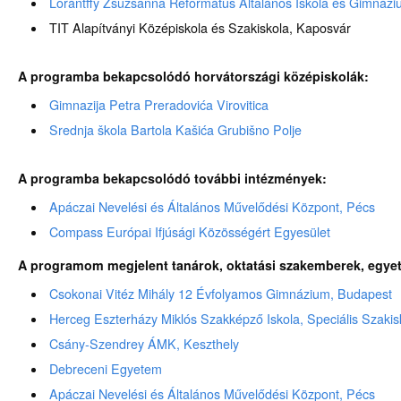
Lorántffy Zsuzsanna Református Általános Iskola és Gimnáz
TIT Alapítványi Középiskola és Szakiskola, Kaposvár
A programba bekapcsolódó horvátországi középiskolák:
Gimnazija Petra Preradovića Virovitica
Srednja škola Bartola Kašića Grubišno Polje
A programba bekapcsolódó további intézmények:
Apáczai Nevelési és Általános Művelődési Központ, Pécs
Compass Európai Ifjúsági Közösségért Egyesület
A programom megjelent tanárok, oktatási szakemberek, egyet
Csokonai Vitéz Mihály 12 Évfolyamos Gimnázium, Budapest
Herceg Eszterházy Miklós Szakképző Iskola, Speciális Szaki
Csány-Szendrey ÁMK, Keszthely
Debreceni Egyetem
Apáczai Nevelési és Általános Művelődési Központ, Pécs