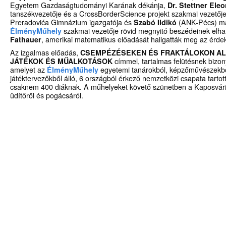
Egyetem Gazdaságtudományi Karának dékánja,
Dr. Stettner Ele
tanszékvezetője és a CrossBorderScience projekt szakmai vezetőj
Preradovića Gimnázium igazgatója és
Szabó Ildikó
(ANK-Pécs) mat
ÉlményMűhely
szakmai vezetője rövid megnyitó beszédeinek elh
Fathauer
, amerikai matematikus előadását hallgatták meg az érde
Az izgalmas előadás,
CSEMPÉZÉSEKEN ÉS FRAKTÁLOKON A
JÁTÉKOK ÉS MŰALKOTÁSOK
címmel, tartalmas felütésnek bizo
amelyet az
ÉlményMűhely
egyetemi tanárokból, képzőművészekbő
játéktervezőkből álló, 6 országból érkező nemzetközi csapata tarto
csaknem 400 diáknak. A műhelyeket követő szünetben a Kaposvár
üdítőről és pogácsáról.