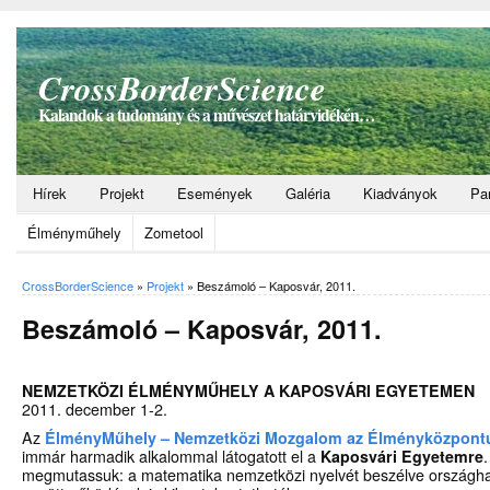
CrossBorderScience
Kalandok a tudomány és a művészet határvidékén…
Hírek
Projekt
Események
Galéria
Kiadványok
Pa
Élményműhely
Zometool
CrossBorderScience
»
Projekt
»
Beszámoló – Kaposvár, 2011.
Beszámoló – Kaposvár, 2011.
NEMZETKÖZI ÉLMÉNYMŰHELY A KAPOSVÁRI EGYETEMEN
2011. december 1-2.
Az
ÉlményMűhely – Nemzetközi Mozgalom az Élményközpontú
immár harmadik alkalommal látogatott el a
Kaposvári Egyetemre
megmutassuk: a matematika nemzetközi nyelvét beszélve országha