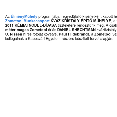
Az
ÉlményMűhely
programjában egyedülálló kísérletként kapott h
Zometool Munkacsoport
KVÁZIKRISTÁLY ÉPÍTŐ MŰHELYE
, a
2011 KÉMIAI NOBEL-DÍJASA
tiszteletére rendeztünk meg. A cs
méter magas Zometool
óriás
DANIEL SHECHTMAN
kvázikristály
U. Nissen
híres fotóját követve,
Paul Hildebrandt
, a
Zometool
vez
kollégáinak a Kaposvári Egyetem részére készített tervei alapján.