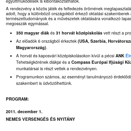
együttműködések is kibontakoztathatók.
A rendezvény a közös játék és felfedezés örömének megtapasztalása
adott, hogy a különböző országokból érkező oktatási szakemberek 
természettudományok és a művészetek oktatására vonatkozó tapaszta
megosszák egymással.
350 magyar diák
és
31 horvát középiskolás
vett részt a p
Az előadók 6 országból érkeztek
(USA, Szerbia, Horvátorszá
Magyarország)
.
A horvát és kaposvári középiskolásokon kívül a pécsi
ANK
Él
Tehetségkörének diákjai és a
Compass Európai Ifjúsági Kö
munkatársai is részt vettek a rendezvényen.
Programunkon számos, az eseményt tanulmányozó érdeklődő 
szakembert is üdvözölhettünk.
PROGRAM:
2011. december 1.
NEMES VERSENGÉS ÉS NYITÁNY