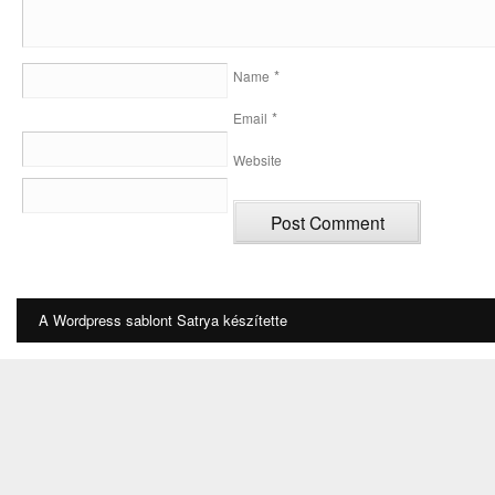
*
Name
*
Email
Website
A Wordpress sablont
Satrya
készítette