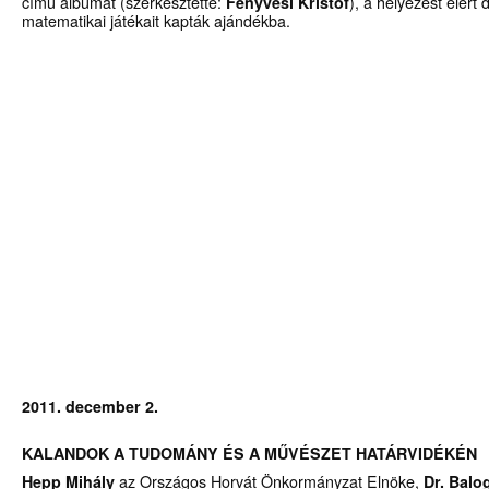
című albumát (szerkesztette:
Fenyvesi Kristóf
), a helyezést elért
matematikai játékait kapták ajándékba.
2011. december 2.
KALANDOK A TUDOMÁNY ÉS A MŰVÉSZET HATÁRVIDÉKÉN
Hepp Mihály
az Országos Horvát Önkormányzat Elnöke,
Dr. Balo