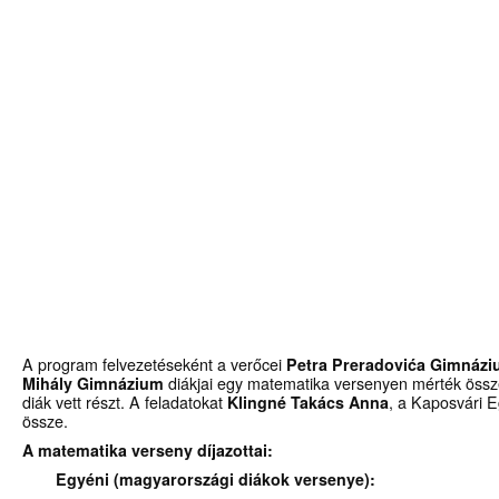
A program felvezetéseként a verőcei
Petra Preradovića Gimnáz
Mihály Gimnázium
diákjai egy matematika versenyen mérték össz
diák vett részt. A feladatokat
Klingné Takács Anna
, a Kaposvári E
össze.
A matematika verseny díjazottai:
Egyéni (magyarországi diákok versenye):