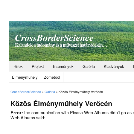
CrossBorderScience
Kalandok a tudomány és a művészet határvidékén…
Hírek
Projekt
Események
Galéria
Kiadványok
Élményműhely
Zometool
CrossBorderScience
»
Galéria
»
Közös Élményműhely Verőcén
Közös Élményműhely Verőcén
Error:
the communication with Picasa Web Albums didn’t go as 
Web Albums said: