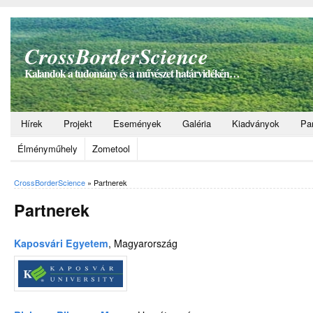
CrossBorderScience
Kalandok a tudomány és a művészet határvidékén…
Hírek
Projekt
Események
Galéria
Kiadványok
Pa
Élményműhely
Zometool
CrossBorderScience
»
Partnerek
Partnerek
Kaposvári Egyetem
, Magyarország