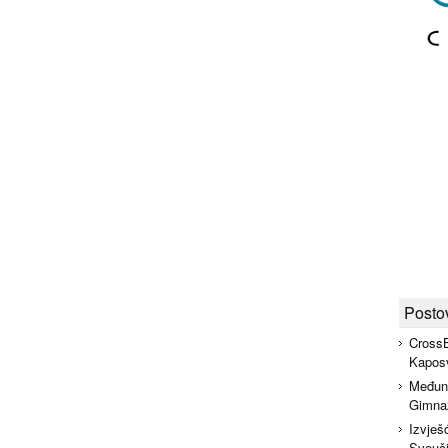
Posto
CrossB
Kapos
Međuna
Gimnaz
Izvješ
Sveuči