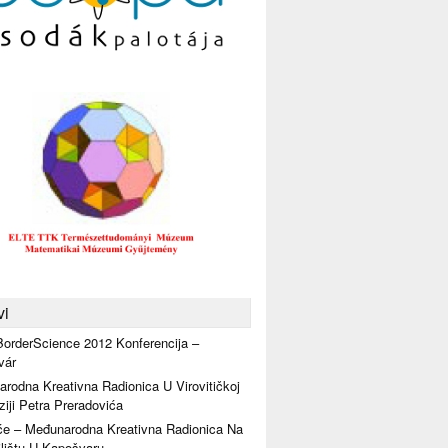
vi
orderScience 2012 Konferencija –
vár
rodna Kreativna Radionica U Virovitičkoj
iji Petra Preradovića
će – Međunarodna Kreativna Radionica Na
lištu U Kapošvaru