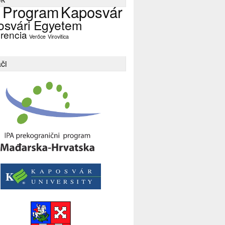
 Program
Kaposvár
osvári Egyetem
rencia
Verőce
Virovitica
či