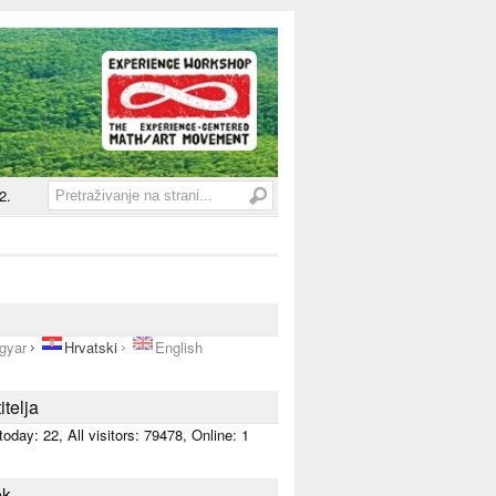
2.
gyar
Hrvatski
English
itelja
 today:
22
, All visitors:
79478
, Online: 1
ék