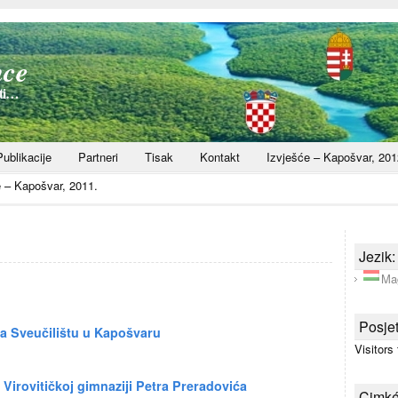
nce
sti…
Publikacije
Partneri
Tisak
Kontakt
Izvješće – Kapošvar, 201
e – Kapošvar, 2011.
Jezik:
Ma
Posjet
a Sveučilištu u Kapošvaru
Visitors
Virovitičkoj gimnaziji Petra Preradovića
Cimk