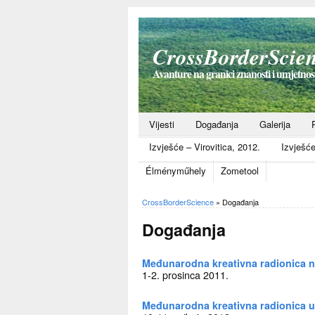
CrossBorderScie
Avanture na granici znanosti i umjetno
Vijesti
Događanja
Galerija
Izvješće – Virovitica, 2012.
Izvješć
Élményműhely
Zometool
CrossBorderScience
»
Događanja
Događanja
Međunarodna kreativna radionica n
1-2. prosinca 2011.
Međunarodna kreativna radionica u 