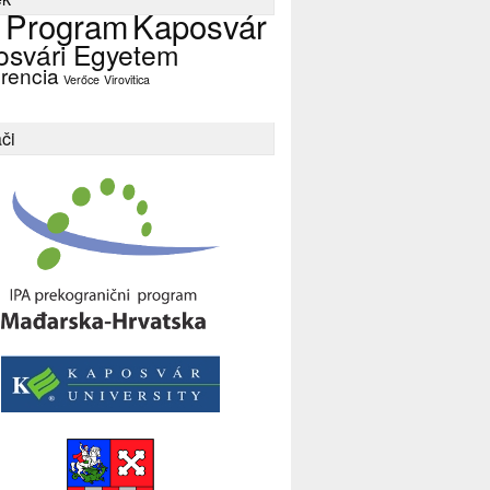
 Program
Kaposvár
osvári Egyetem
rencia
Verőce
Virovitica
či