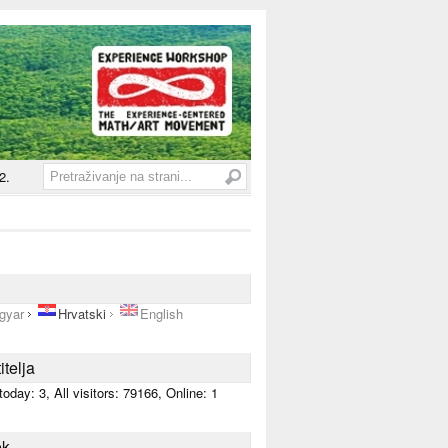
2.
gyar
Hrvatski
English
itelja
 today:
3
, All visitors:
79166
, Online: 1
ék