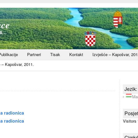
nce
sti…
Publikacije
Partneri
Tisak
Kontakt
Izvješće – Kapošvar, 201
e – Kapošvar, 2011.
Jezik:
Ma
na radionica
Posjet
a radionica
Visitors
Cimk