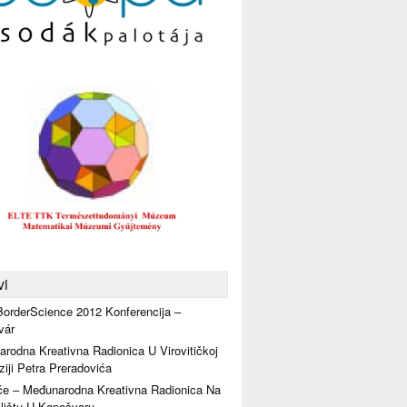
vi
orderScience 2012 Konferencija –
vár
rodna Kreativna Radionica U Virovitičkoj
iji Petra Preradovića
će – Međunarodna Kreativna Radionica Na
lištu U Kapošvaru