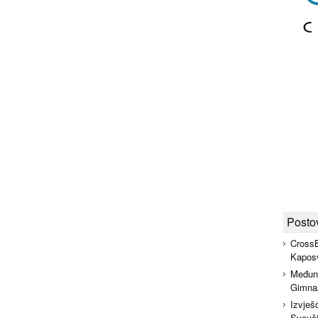
Posto
CrossB
Kapos
Međuna
Gimnaz
Izvješ
Sveuči