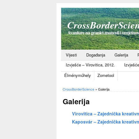
CrossBorderScie
Avanture na granici znanosti i umjetno
Vijesti
Događanja
Galerija
Izvješće – Virovitica, 2012.
Izvješć
Élményműhely
Zometool
CrossBorderScience
»
Galerija
Galerija
Virovitica – Zajednička kreativ
Kaposvár – Zajednička kreativn