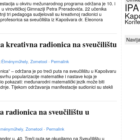
estacija u okviru mežunarodnog programa održana je 10. i
IPA
 u virovitičkoj Gimnaziji Petra Preradovića. 22 učenika
Kap
ji tri pedagoga sudjelovali su kreativnoj radionici u
i profesorica sa sveučilišta iz Kapošvara dr. Eleonora
Konfe
Navija
 kreativna radionica na sveučilištu
:
Élményműhely
,
Zometool
-
Permalink
onica” – održana je po treći puta na sveučilištu u Kapošvaru
svrhu popularizacije matematike i nastave koja je
bio pokazati: međunarodni matematički jezik može biti
nje. Tijekom održavanja manifestacije sudionici su stekli
radionica na sveučilištu u
lményműhely
,
Zometool
-
Permalink
ndor u. 40. Treći puta se okupljamo na Sveučilištu u