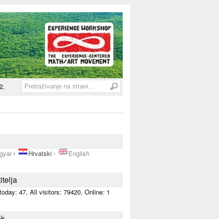
2.
gyar
Hrvatski
English
itelja
 today:
47
, All visitors:
79420
, Online: 1
ék