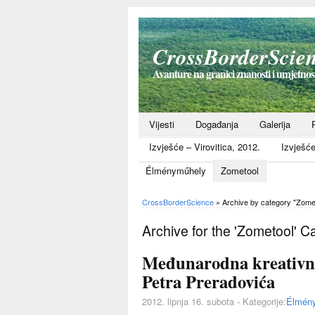
CrossBorderScie
Avanture na granici znanosti i umjetno
Vijesti
Događanja
Galerija
Izvješće – Virovitica, 2012.
Izvješć
Élményműhely
Zometool
CrossBorderScience
» Archive by category "
Zome
Archive for the 'Zometool' C
Međunarodna kreativna 
Petra Preradovića
2012. lipnja 16. subota - Kategorije:
Élmén