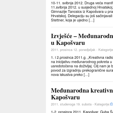
10-11. svibnja 2012. Druga veća manif
11.svibnja 2012. u susjednoj Hrvatskoj,
Gimnazije Tancsics iz Kapošvara u pratn
Hrvatskoj. Delegaciju su još sačinjaval
Stettner, koja je ujedno […]
Izvješće – Međunarodna
u Kapošvaru
2011. prosinca 12. ponedjeljak - Kategorije
1. i 2.prosinca 2011.g. „Kreativna radi
na inicijativu međunarodnog pokreta u 
usredotočena na doživljaj. Cilj nam je 
povod za izgradnju prekogranične surad
nova iskustva preko […]
Međunarodna kreativna 
Kapošvaru
2011. studenoga 19. subota - Kategorije:
É
1-2. prosinca 2011. Kapošvar, Guba Ša