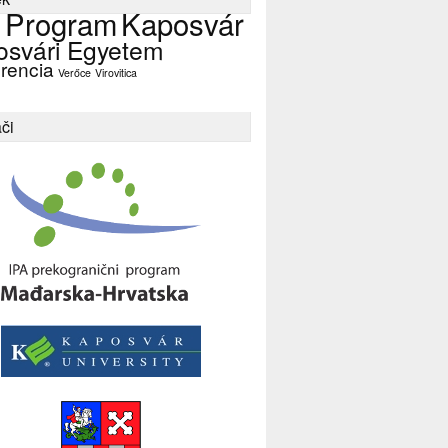
 Program
Kaposvár
osvári Egyetem
rencia
Verőce
Virovitica
či