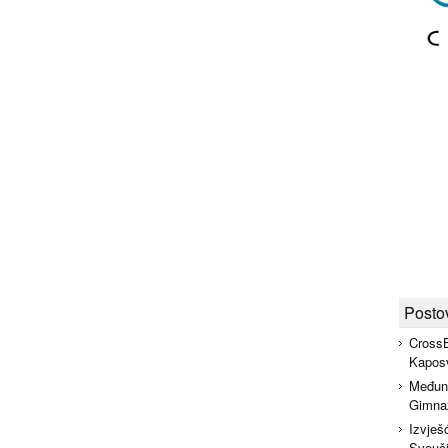
Posto
CrossB
Kapos
Međuna
Gimnaz
Izvješ
Sveuči