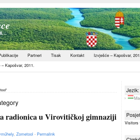
nce
sti…
Publikacije
Partneri
Tisak
Kontakt
Izvješće – Kapošvar, 201
e – Kapošvar, 2011.
Jezik:
tool"
Ma
ategory
radionica u Virovitičkoj gimnaziji
Posjet
Visitors
yműhely
,
Zometool
-
Permalink
Cimk