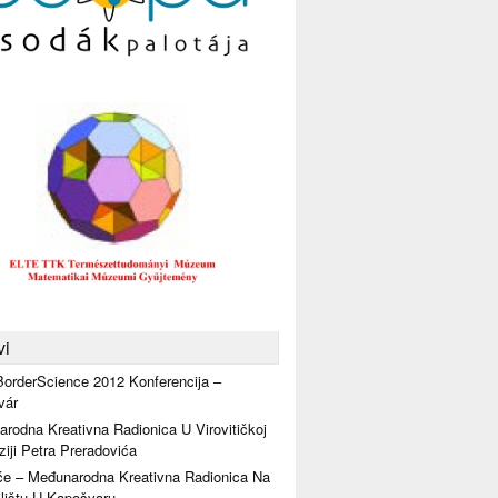
vi
orderScience 2012 Konferencija –
vár
rodna Kreativna Radionica U Virovitičkoj
iji Petra Preradovića
će – Međunarodna Kreativna Radionica Na
lištu U Kapošvaru