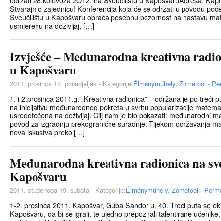
održati 28.kolovoza 2O12. na Sveučilištu u KapošvaruAdresa: Kap
Stvarajmo zajednicu! Konferencija koja će se održati u povodu poč
Sveučilištu u Kapošvaru obraća posebnu pozornost na nastavu mate
usmjerenu na doživljaj, […]
Izvješće – Međunarodna kreativna radion
u Kapošvaru
2011. prosinca 12. ponedjeljak - Kategorije:
Élményműhely
,
Zometool
-
Pe
1. i 2.prosinca 2011.g. „Kreativna radionica” – održana je po treći 
na inicijativu međunarodnog pokreta u svrhu popularizacije matemat
usredotočena na doživljaj. Cilj nam je bio pokazati: međunarodni ma
povod za izgradnju prekogranične suradnje. Tijekom održavanja mani
nova iskustva preko […]
Međunarodna kreativna radionica na sve
Kapošvaru
2011. studenoga 19. subota - Kategorije:
Élményműhely
,
Zometool
-
Perma
1-2. prosinca 2011. Kapošvar, Guba Šandor u. 40. Treći puta se ok
Kapošvaru, da bi se igrali, te ujedno prepoznali talentirane učenike, 