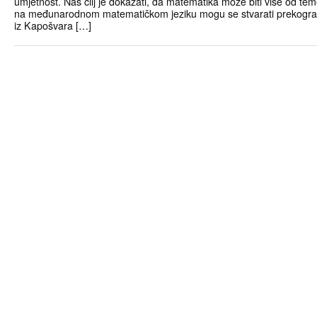
umjetnost. Naš cilj je dokazati, da matematika može biti više od tem
na međunarodnom matematičkom jeziku mogu se stvarati prekogran
iz Kapošvara […]