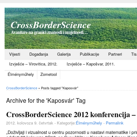
CrossBorderScience
Avanture na granici znanosti i umjetnosti…
Vijesti
Događanja
Galerija
Publikacije
Partneri
Ti
Izvješće – Virovitica, 2012.
Izvješće – Kapošvar, 2011.
Élményműhely
Zometool
CrossBorderScience
»
Posts tagged "Kaposvár"
Archive for the 'Kaposvár' Tag
CrossBorderScience 2012 konferencija 
2012. kolovoza 9. četvrtak - Kategorije:
Élményműhely
-
Permalink
„Doživljaji i vizualnost u centru pozornosti u nastavi matematike i pr