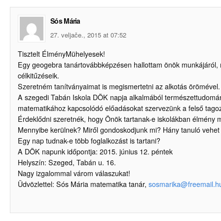
Sós Mária
27. veljače., 2015 at 07:52
Tisztelt ÉlményMühelyesek!
Egy geogebra tanártovábbképzésen hallottam önök munkájáról,
célkitűzéseik.
Szeretném tanítványaimat is megismertetni az alkotás örömével.
A szegedi Tabán Iskola DÖK napja alkalmából természettudomá
matematikához kapcsolódó előadásokat szervezünk a felső tagoz
Érdeklődni szeretnék, hogy Önök tartanak-e iskolákban élmény 
Mennyibe kerülnek? Miről gondoskodjunk mi? Hány tanuló vehet 
Egy nap tudnak-e több foglalkozást is tartani?
A DÖK napunk időpontja: 2015. június 12. péntek
Helyszín: Szeged, Tabán u. 16.
Nagy izgalommal várom válaszukat!
Üdvözlettel: Sós Mária matematika tanár,
sosmarika@freemail.h