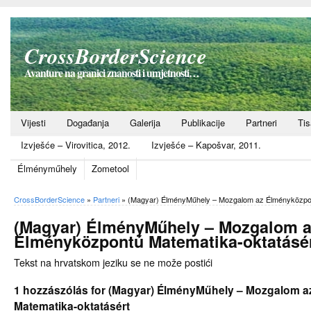
CrossBorderScience
Avanture na granici znanosti i umjetnosti…
Vijesti
Događanja
Galerija
Publikacije
Partneri
Ti
Izvješće – Virovitica, 2012.
Izvješće – Kapošvar, 2011.
Élményműhely
Zometool
CrossBorderScience
»
Partneri
»
(Magyar) ÉlményMűhely – Mozgalom az Élményközpon
(Magyar) ÉlményMűhely – Mozgalom 
Élményközpontú Matematika-oktatásé
Tekst na hrvatskom jeziku se ne može postići
1 hozzászólás for (Magyar) ÉlményMűhely – Mozgalom 
Matematika-oktatásért