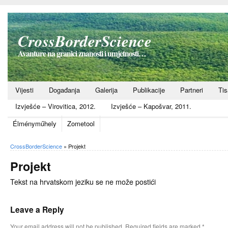
CrossBorderScience
Avanture na granici znanosti i umjetnosti…
Vijesti
Događanja
Galerija
Publikacije
Partneri
Ti
Izvješće – Virovitica, 2012.
Izvješće – Kapošvar, 2011.
Élményműhely
Zometool
CrossBorderScience
»
Projekt
Projekt
Tekst na hrvatskom jeziku se ne može postići
Leave a Reply
Your email address will not be published.
Required fields are marked
*