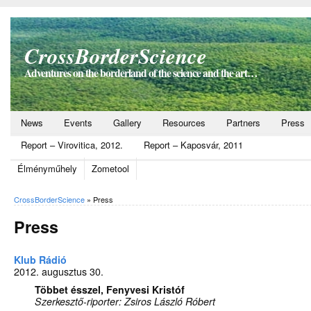
CrossBorderScience
Adventures on the borderland of the science and the art…
News
Events
Gallery
Resources
Partners
Press
Report – Virovitica, 2012.
Report – Kaposvár, 2011
Élményműhely
Zometool
CrossBorderScience
»
Press
Press
Klub Rádió
2012. augusztus 30.
Többet ésszel, Fenyvesi Kristóf
Szerkesztő-riporter: Zsiros László Róbert