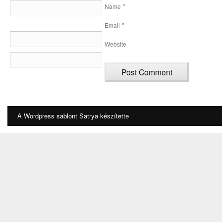
*
Name
*
Email
Website
A Wordpress sablont
Satrya
készítette