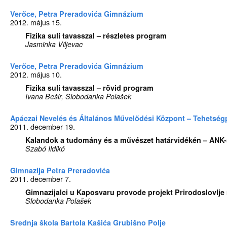
Verőce, Petra Preradovića Gimnázium
2012. május 15.
Fizika suli tavasszal – részletes program
Jasminka Viljevac
Verőce, Petra Preradovića Gimnázium
2012. május 10.
Fizika suli tavasszal – rövid program
Ivana Bešir, Slobodanka Polašek
Apáczai Nevelés és Általános Művelődési Központ – Tehetség
2011. december 19.
Kalandok a tudomány és a művészet határvidékén – ANK-
Szabó Ildikó
Gimnazija Petra Preradovića
2011. december 7.
Gimnazijalci u Kaposvaru provode projekt Prirodoslovlje
Slobodanka Polašek
Srednja škola Bartola Kašića Grubišno Polje